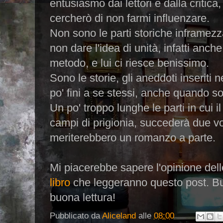
entusiasmo dai lettori e dalla critic
cercherò di non farmi influenzare.
Non sono le parti storiche inframezz
non dare l'idea di unità, infatti anc
metodo, e lui ci riesce benissimo.
Sono le storie, gli aneddoti inseriti
po' fini a se stessi, anche quando so
Un po' troppo lunghe le parti in cui il
campi di prigionia, succederà due vo
meriterebbero un romanzo a parte.
Mi piacerebbe sapere l'opinione del
libro
che leggeranno questo post. Bu
buona lettura!
Pubblicato da
Aliceland
alle
08:00