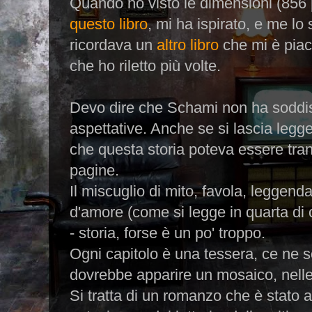
Quando ho visto le dimensioni (856 p
questo libro
, mi ha ispirato, e me lo
ricordava un
altro libro
che mi è pia
che ho riletto più volte.
Devo dire che Schami non ha soddisf
aspettative. Anche se si lascia legge
che questa storia poteva essere tran
pagine.
Il miscuglio di mito, favola, leggend
d'amore (come si legge in quarta di 
- storia, forse è un po' troppo.
Ogni capitolo è una tessera, ce ne s
dovrebbe apparire un mosaico, nelle 
Si tratta di un romanzo che è stato 